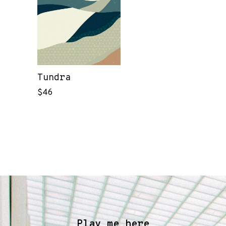
Tundra
$
46
Play me here