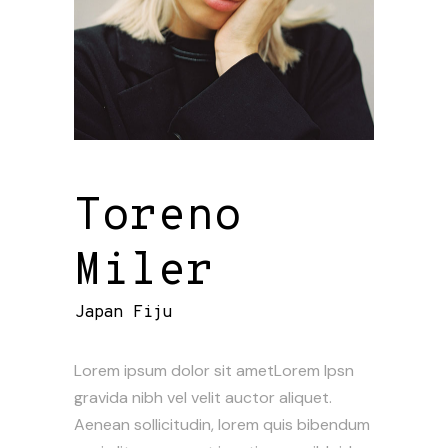
Toreno
Miler
Japan Fiju
Lorem ipsum dolor sit ametLorem Ipsn
gravida nibh vel velit auctor aliquet.
Aenean sollicitudin, lorem quis bibendum