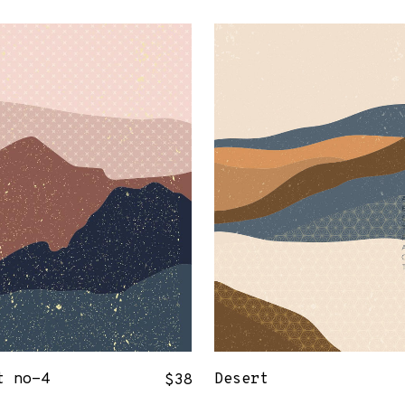
t no-4
Desert
$
38