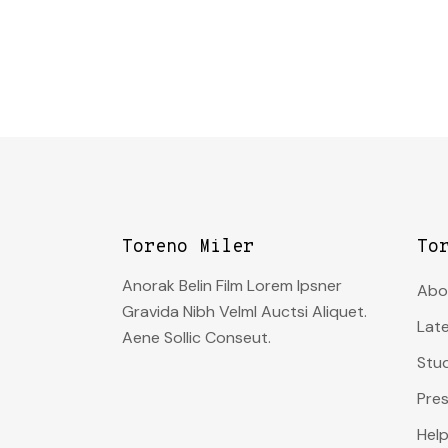
Toreno Miler
To
Anorak Belin Film Lorem Ipsner
Abo
Gravida Nibh Velml Auctsi Aliquet.
Lat
Aene Sollic Conseut.
Stu
Pre
Help