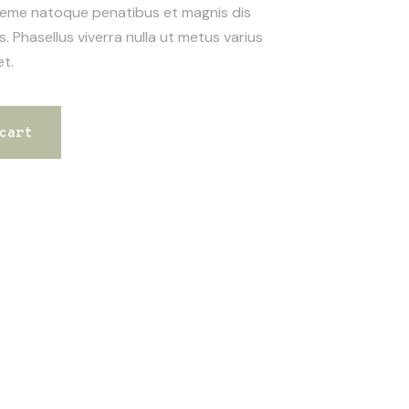
heme natoque penatibus et magnis dis
. Phasellus viverra nulla ut metus varius
et.
cart