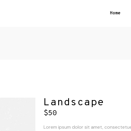
Home
Landscape
$
50
Lorem ipsum dolor sit amet, consectetue